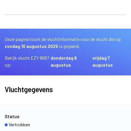
Deze pagina toont de vluchtinformatie voor de vlucht die op
zondag 10 augustus 2025
is gepland.
Bekijk vlucht EZY 8687
donderdag 6
vrijdag 7
op:
augustus
augustus
Vluchtgegevens
Status
Vertrokken