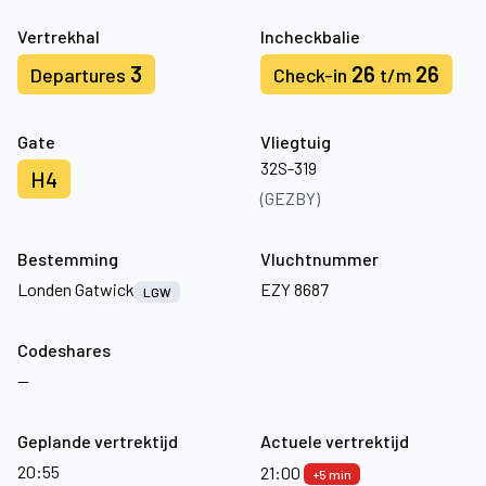
Vertrekhal
Incheckbalie
3
26
26
Departures
Check-in
t/m
Gate
Vliegtuig
32S-319
H4
(GEZBY)
Bestemming
Vluchtnummer
Londen Gatwick
EZY 8687
LGW
Codeshares
—
Geplande vertrektijd
Actuele vertrektijd
20:55
21:00
+5 min