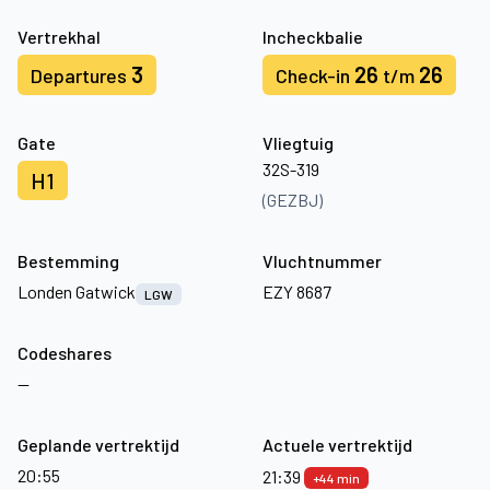
Vertrekhal
Incheckbalie
3
26
26
Departures
Check-in
t/m
Gate
Vliegtuig
32S-319
H1
(GEZBJ)
Bestemming
Vluchtnummer
Londen Gatwick
EZY 8687
LGW
Codeshares
—
Geplande vertrektijd
Actuele vertrektijd
20:55
21:39
+44 min