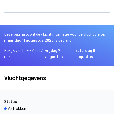
Deze pagina toont de vluchtinformatie voor de vlucht die op
maandag 11 augustus 2025
is gepland.
Bekijk vlucht EZY 8687
vrijdag 7
zaterdag 8
op:
augustus
augustus
Vluchtgegevens
Status
Vertrokken