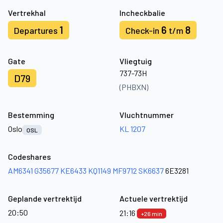
Vertrekhal
Incheckbalie
1
6
8
Departures
Check-in
t/m
Gate
Vliegtuig
737-73H
D79
(PHBXN)
Bestemming
Vluchtnummer
Oslo
KL 1207
OSL
Codeshares
AM6341
G35677
KE6433
KQ1149
MF9712
SK6637
6E3281
Geplande vertrektijd
Actuele vertrektijd
20:50
21:16
+26 min