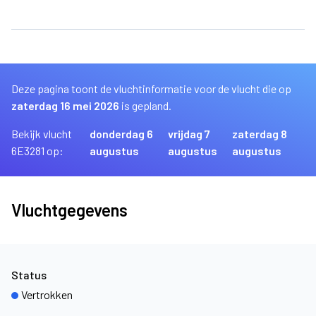
Deze pagina toont de vluchtinformatie voor de vlucht die op
zaterdag 16 mei 2026
is gepland.
Bekijk vlucht
donderdag 6
vrijdag 7
zaterdag 8
6E3281 op:
augustus
augustus
augustus
Vluchtgegevens
Status
Vertrokken