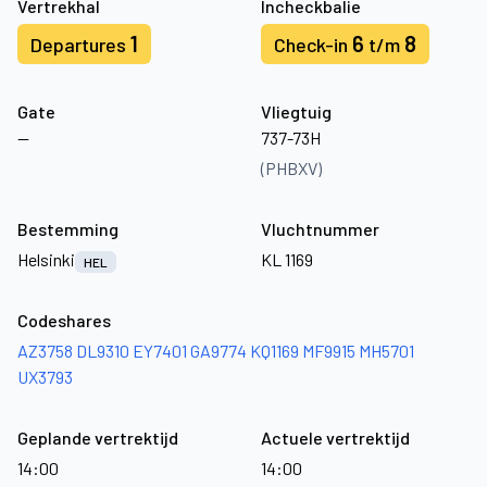
Vertrekhal
Incheckbalie
1
6
8
Departures
Check-in
t/m
Gate
Vliegtuig
—
737-73H
(PHBXV)
Bestemming
Vluchtnummer
Helsinki
KL 1169
HEL
Codeshares
AZ3758
DL9310
EY7401
GA9774
KQ1169
MF9915
MH5701
UX3793
Geplande vertrektijd
Actuele vertrektijd
14:00
14:00