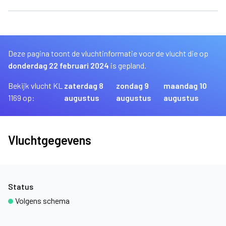
Deze pagina toont de vluchtinformatie voor de vlucht die op
donderdag 22 februari 2024
is gepland.
Bekijk vlucht KL
zaterdag 8
zondag 9
maandag 10
1169 op:
augustus
augustus
augustus
Vluchtgegevens
Status
Volgens schema