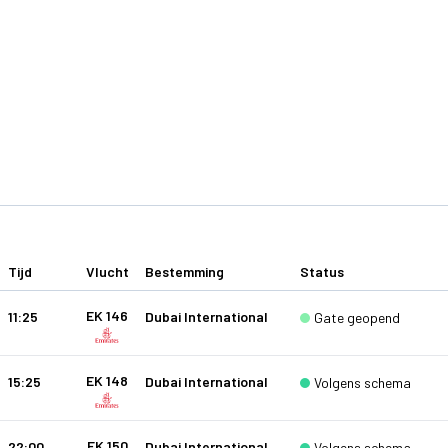
Tijd
Vlucht
Bestemming
Status
EK 146
11:25
Dubai International
Gate geopend
EK 148
15:25
Dubai International
Volgens schema
EK 150
22:00
Dubai International
Volgens schema