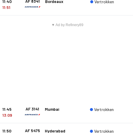
AF 8341
11:40
Bordeaux
Vertrokken
11:51
▼ Ad by Refinery89
AF 3141
11:45
Mumbai
Vertrokken
13:09
AF 5475
11:50
Hyderabad
Vertrokken