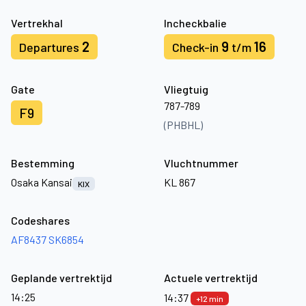
Vertrekhal
Incheckbalie
2
9
16
Departures
Check-in
t/m
Gate
Vliegtuig
787-789
F9
(PHBHL)
Bestemming
Vluchtnummer
Osaka Kansai
KL 867
KIX
Codeshares
AF8437
SK6854
Geplande vertrektijd
Actuele vertrektijd
14:25
14:37
+12 min