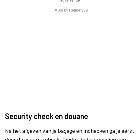
advertentie
▼ Ad by Refinery89
Security check en douane
Na het afgeven van je bagage en inchecken ga je eerst
door de security check. Omdat de bestemming van