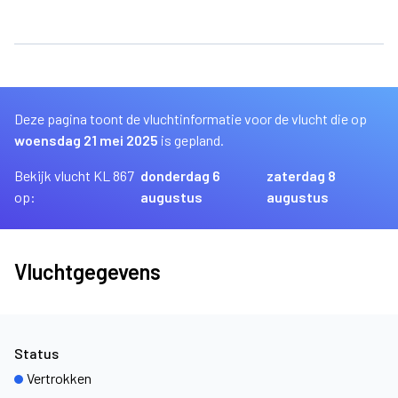
Deze pagina toont de vluchtinformatie voor de vlucht die op
woensdag 21 mei 2025
is gepland.
Bekijk vlucht KL 867
donderdag 6
zaterdag 8
op:
augustus
augustus
Vluchtgegevens
Status
Vertrokken