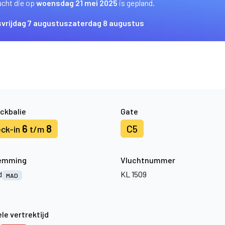
ucht die op
woensdag 21 mei 2025
is gepland.
s
vrijdag 7 augustus
zaterdag 8 augustus
ckbalie
Gate
6
8
C5
ck-in
t/m
emming
Vluchtnummer
d
KL 1509
MAD
le vertrektijd