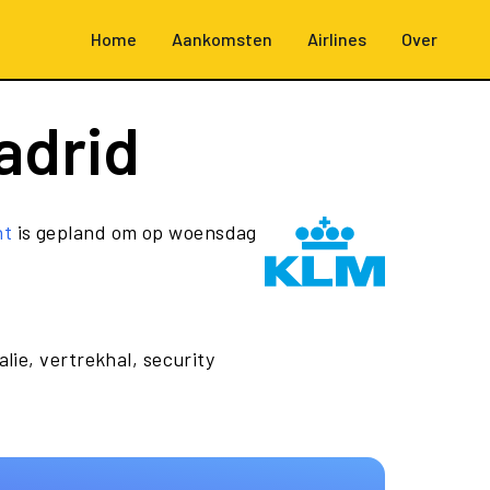
Home
Aankomsten
Airlines
Over
adrid
ht
is gepland om op woensdag
lie, vertrekhal, security