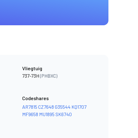
Vliegtuig
737-73H
(PHBXC)
Codeshares
AR7815
CZ7648
G35544
KQ1707
MF9658
MU1895
SK6740