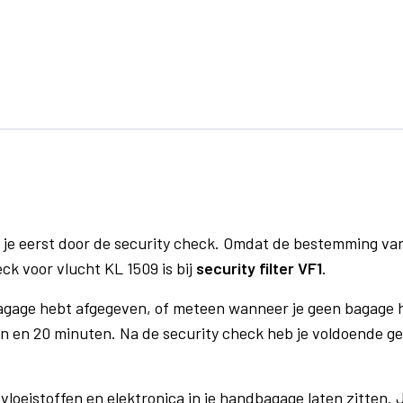
 je eerst door de security check. Omdat de bestemming va
eck voor vlucht KL 1509 is bij
security filter VF1
.
bagage hebt afgegeven, of meteen wanneer je geen bagage h
n en 20 minuten. Na de security check heb je voldoende gel
vloeistoffen en elektronica in je handbagage laten zitten. J