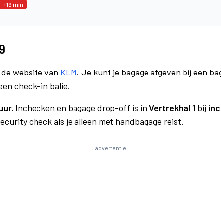
+19 min
9
a de website van
KLM
. Je kunt je bagage afgeven bij een bag
een check-in balie.
uur.
Inchecken en bagage drop-off is in
Vertrekhal 1
bij
inc
curity check als je alleen met handbagage reist.
advertentie