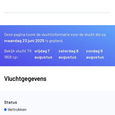
Deze pagina toont de vluchtinformatie voor de vlucht die op
maandag 23 juni 2025
is gepland.
Bekijk vlucht TK
vrijdag 7
zaterdag 8
zondag 9
1958 op:
augustus
augustus
augustus
Vluchtgegevens
Status
Vertrokken