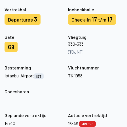
Vertrekhal
Incheckbalie
3
17
17
Departures
Check-in
t/m
Gate
Vliegtuig
330-333
G9
(TCJNT)
Bestemming
Vluchtnummer
Istanbul Airport
TK 1958
IST
Codeshares
—
Geplande vertrektijd
Actuele vertrektijd
14:40
15:49
+69 min