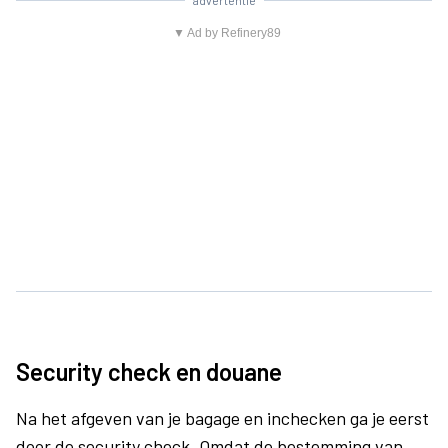
advertentie
▼ Ad by Refinery89
Security check en douane
Na het afgeven van je bagage en inchecken ga je eerst
door de security check. Omdat de bestemming van