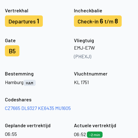
Vertrekhal
Incheckbalie
1
6
8
Departures
Check-in
t/m
Gate
Vliegtuig
EMJ-E7W
B5
(PHEXJ)
Bestemming
Vluchtnummer
Hamburg
KL 1751
HAM
Codeshares
CZ7665
DL9327
KE6435
MU1605
Geplande vertrektijd
Actuele vertrektijd
06:55
06:52
-2 min