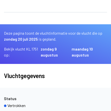
Deze pagina toont de vluchtinformatie voor de vlucht die op
zondag 20 juli 2025
is gepland.
Bekijk vlucht KL 1751
zondag 9
maandag 10
op:
augustus
augustus
Vluchtgegevens
Status
Vertrokken