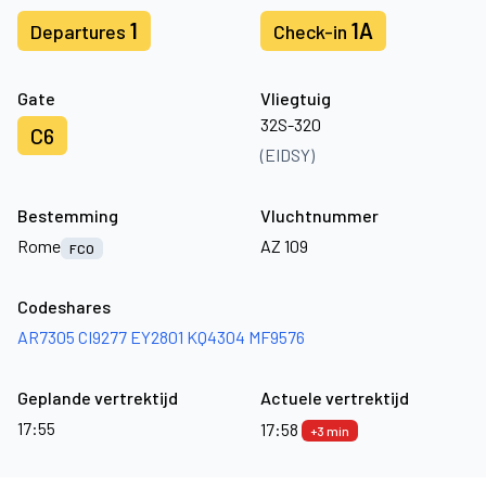
1
1A
Departures
Check-in
Gate
Vliegtuig
32S-320
C6
(EIDSY)
Bestemming
Vluchtnummer
Rome
AZ 109
FCO
Codeshares
AR7305
CI9277
EY2801
KQ4304
MF9576
Geplande vertrektijd
Actuele vertrektijd
17:55
17:58
+3 min