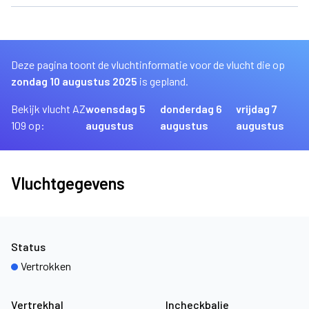
Deze pagina toont de vluchtinformatie voor de vlucht die op
zondag 10 augustus 2025
is gepland.
Bekijk vlucht AZ
woensdag 5
donderdag 6
vrijdag 7
109 op:
augustus
augustus
augustus
Vluchtgegevens
Status
Vertrokken
Vertrekhal
Incheckbalie