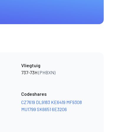
Vliegtuig
737-73H
(PHBXN)
Codeshares
CZ7619
DL9183
KE6419
MF9308
MU1799
SK6651
6E3206