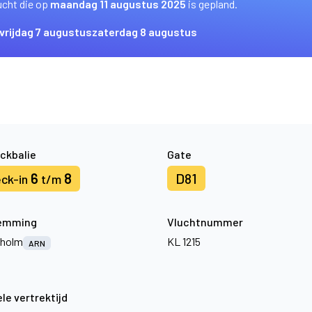
ucht die op
maandag 11 augustus 2025
is gepland.
vrijdag 7 augustus
zaterdag 8 augustus
ckbalie
Gate
6
8
D81
ck-in
t/m
emming
Vluchtnummer
kholm
KL 1215
ARN
le vertrektijd