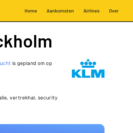
Home
Aankomsten
Airlines
Over
ckholm
ucht
is gepland om op
lie, vertrekhal, security