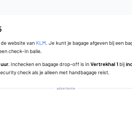
5
a de website van
KLM
. Je kunt je bagage afgeven bij een bag
een check-in balie.
 uur.
Inchecken en bagage drop-off is in
Vertrekhal 1
bij
in
curity check als je alleen met handbagage reist.
advertentie