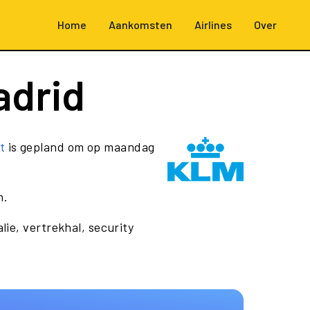
Home
Aankomsten
Airlines
Over
adrid
t
is gepland om op maandag
n.
lie, vertrekhal, security