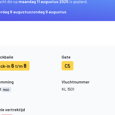
ucht die op
maandag 11 augustus 2025
is gepland.
erdag 8 augustus
zondag 9 augustus
ckbalie
Gate
6
8
C5
ck-in
t/m
emming
Vluchtnummer
d
KL 1501
MAD
le vertrektijd