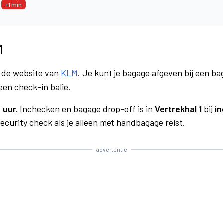
6
+1 min
1
a de website van
KLM
. Je kunt je bagage afgeven bij een bag
een check-in balie.
 uur.
Inchecken en bagage drop-off is in
Vertrekhal 1
bij
in
curity check als je alleen met handbagage reist.
advertentie