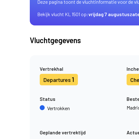
Deze pagina toont de vluchtinformatie voor de vl
Bekijk vlucht KL 1501 op:
vrijdag 7 augustus
zat
Vluchtgegevens
Vertrekhal
Inche
1
Departures
Che
Status
Best
Madri
Vertrokken
Geplande vertrektijd
Actue