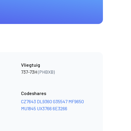
Vliegtuig
737-73H
(PHBXB)
Codeshares
CZ7643
DL9360
G35547
MF9650
MU1845
UX3766
6E3266