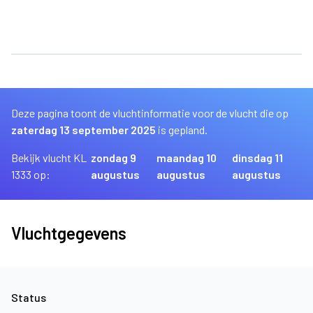
Deze pagina toont de vluchtinformatie voor de vlucht die op
zaterdag 13 september 2025
is gepland.
Bekijk vlucht KL
zondag 9
maandag 10
dinsdag 11
1333 op:
augustus
augustus
augustus
Vluchtgegevens
Status