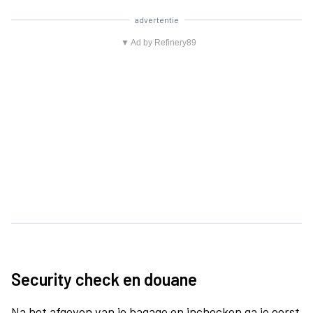
advertentie
▼ Ad by Refinery89
Security check en douane
Na het afgeven van je bagage en inchecken ga je eerst