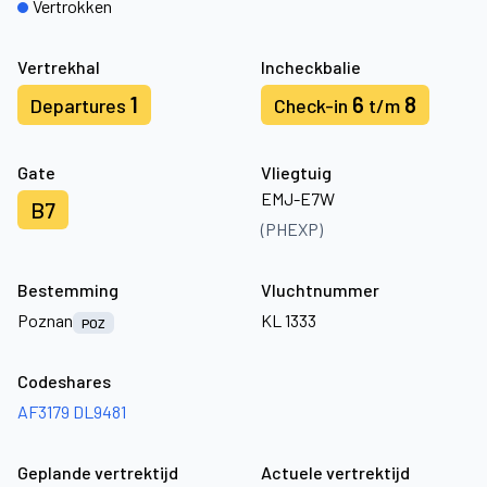
Vertrokken
Vertrekhal
Incheckbalie
1
6
8
Departures
Check-in
t/m
Gate
Vliegtuig
EMJ-E7W
B7
(PHEXP)
Bestemming
Vluchtnummer
Poznan
KL 1333
POZ
Codeshares
AF3179
DL9481
Geplande vertrektijd
Actuele vertrektijd