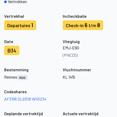
Vertrokken
Vertrekhal
Incheckbalie
1
6
8
Departures
Check-in
t/m
Gate
Vliegtuig
EMJ-E90
B34
(PHEZD)
Bestemming
Vluchtnummer
Rennes
KL 1415
RNS
Codeshares
AF3198
DL9308
WS5234
Geplande vertrektijd
Actuele vertrektijd