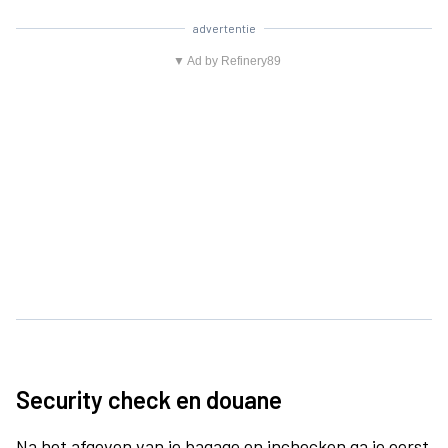
advertentie
▼ Ad by Refinery89
Security check en douane
Na het afgeven van je bagage en inchecken ga je eerst