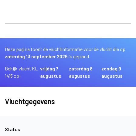
Deze pagina toont de vluchtinformatie voor de vlucht die op
zaterdag 13 september 2025
is gepland.
Bekijk vlucht KL
vrijdag 7
zaterdag 8
zondag 9
1415 op:
augustus
augustus
augustus
Vluchtgegevens
Status