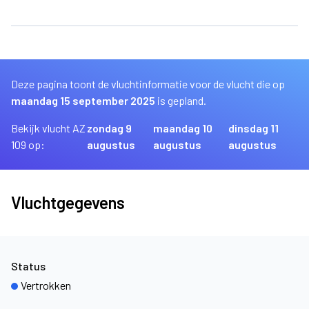
Deze pagina toont de vluchtinformatie voor de vlucht die op
maandag 15 september 2025
is gepland.
Bekijk vlucht AZ
zondag 9
maandag 10
dinsdag 11
109 op:
augustus
augustus
augustus
Vluchtgegevens
Status
Vertrokken