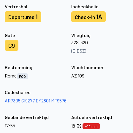
Vertrekhal
Incheckbalie
1
1A
Departures
Check-in
Gate
Vliegtuig
32S-320
C9
(EIDSZ)
Bestemming
Vluchtnummer
Rome
AZ 109
FCO
Codeshares
AR7305
CI9277
EY2801
MF9576
Geplande vertrektijd
Actuele vertrektijd
17:55
18:39
+44 min