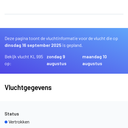
Deze pagina toont de vluchtinformatie voor de vlucht die op
dinsdag 16 september 2025
is gepland.
Bekijk vlucht KL 995
zondag 9
maandag 10
op:
augustus
augustus
Vluchtgegevens
Status
Vertrokken