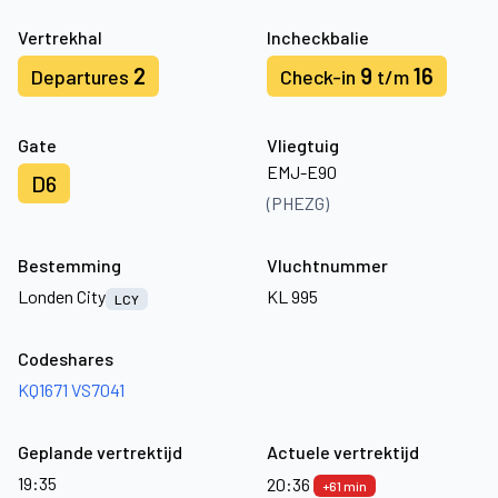
Vertrekhal
Incheckbalie
2
9
16
Departures
Check-in
t/m
Gate
Vliegtuig
EMJ-E90
D6
(PHEZG)
Bestemming
Vluchtnummer
Londen City
KL 995
LCY
Codeshares
KQ1671
VS7041
Geplande vertrektijd
Actuele vertrektijd
19:35
20:36
+61 min