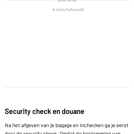
advertentie
▼ Ad by Refinery89
Security check en douane
Na het afgeven van je bagage en inchecken ga je eerst
door de security check. Omdat de bestemming van