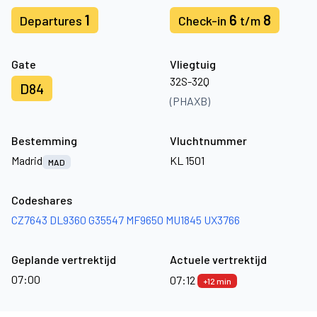
1
6
8
Departures
Check-in
t/m
Gate
Vliegtuig
32S-32Q
D84
(PHAXB)
Bestemming
Vluchtnummer
Madrid
KL 1501
MAD
Codeshares
CZ7643
DL9360
G35547
MF9650
MU1845
UX3766
Geplande vertrektijd
Actuele vertrektijd
07:00
07:12
+12 min