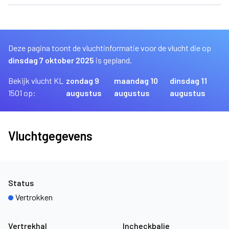
Deze pagina toont de vluchtinformatie voor de vlucht die op
dinsdag 7 oktober 2025
is gepland.
Bekijk vlucht KL
zondag 9
maandag 10
dinsdag 11
1501 op:
augustus
augustus
augustus
Vluchtgegevens
Status
Vertrokken
Vertrekhal
Incheckbalie