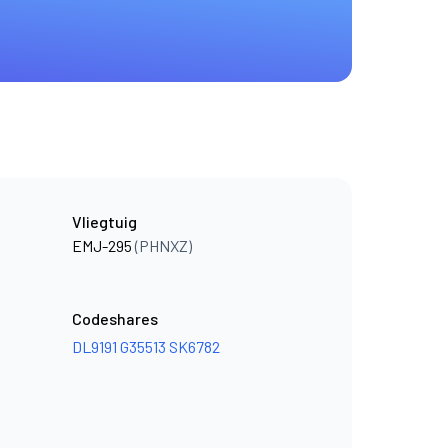
Vliegtuig
EMJ-295
(PHNXZ)
Codeshares
DL9191
G35513
SK6782