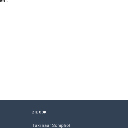
den.
ZIE OOK
Taxi naar Schiphol