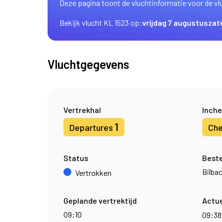
Deze pagina toont de vluchtinformatie voor de vl
Bekijk vlucht KL 1523 op:
vrijdag 7 augustus
zat
Vluchtgegevens
Vertrekhal
Inche
1
Departures
Che
Status
Best
Bilba
Vertrokken
Geplande vertrektijd
Actue
09:10
09:3