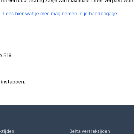
el in een doorzichtig zakje van maximaal 1 liter verpakt wor
e.
Lees hier wat je mee mag nemen in je handbagage
e B18.
r instappen.
ktijden
Delta vertrektijden