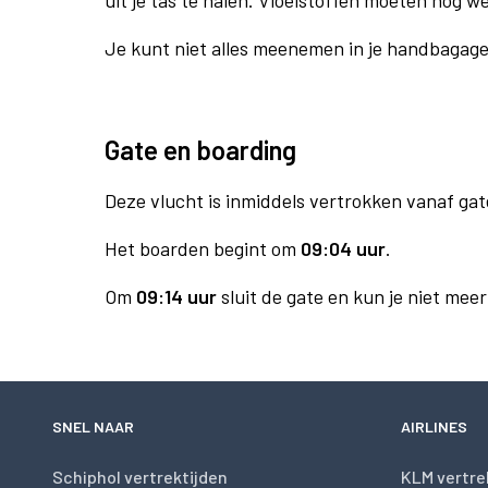
uit je tas te halen. Vloeistoffen moeten nog w
Je kunt niet alles meenemen in je handbagag
Gate en boarding
Deze vlucht is inmiddels vertrokken vanaf gat
Het boarden begint om
09:04 uur
.
Om
09:14 uur
sluit de gate en kun je niet mee
SNEL NAAR
AIRLINES
Schiphol vertrektijden
KLM vertre