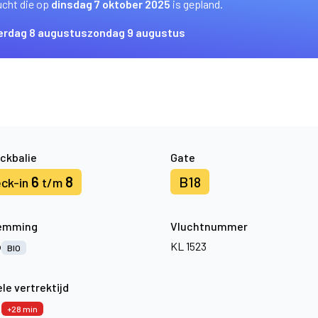
ucht die op
dinsdag 7 oktober 2025
is gepland.
erdag 8 augustus
zondag 9 augustus
ckbalie
Gate
6
8
B18
ck-in
t/m
emming
Vluchtnummer
o
KL 1523
BIO
le vertrektijd
8
+28 min