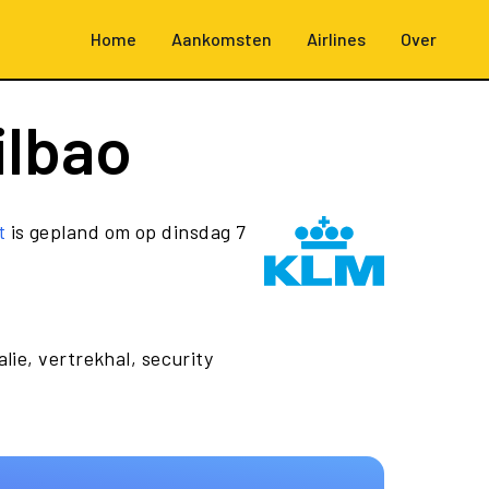
Home
Aankomsten
Airlines
Over
ilbao
t
is gepland om op dinsdag 7
lie, vertrekhal, security