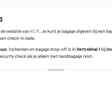
3
a de website van
KLM
. Je kunt je bagage afgeven bij een bag
een check-in balie.
uur.
Inchecken en bagage drop-off is in
Vertrekhal 1
bij
in
curity check als je alleen met handbagage reist.
advertentie