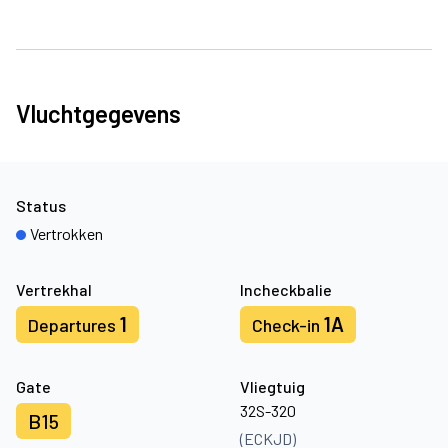
Vluchtgegevens
Status
Vertrokken
Vertrekhal
Incheckbalie
1
1A
Departures
Check-in
Gate
Vliegtuig
32S-320
B15
(ECKJD)