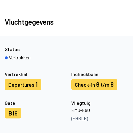
Vluchtgegevens
Status
Vertrokken
Vertrekhal
Incheckbalie
1
6
8
Departures
Check-in
t/m
Gate
Vliegtuig
EMJ-E90
B16
(FHBLB)