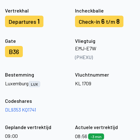
Vertrekhal
Incheckbalie
1
6
8
Departures
Check-in
t/m
Gate
Vliegtuig
EMJ-E7W
B36
(PHEXU)
Bestemming
Vluchtnummer
Luxemburg
KL 1709
LUX
Codeshares
DL9353
KQ1741
Geplande vertrektijd
Actuele vertrektijd
09:00
08:56
-3 min