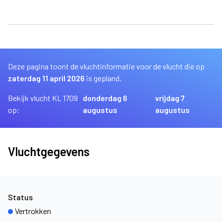
Deze pagina toont de vluchtinformatie voor de vlucht die op
zaterdag 11 april 2026
is gepland.
Bekijk vlucht KL 1709
donderdag 6
vrijdag 7
op:
augustus
augustus
Vluchtgegevens
Status
Vertrokken