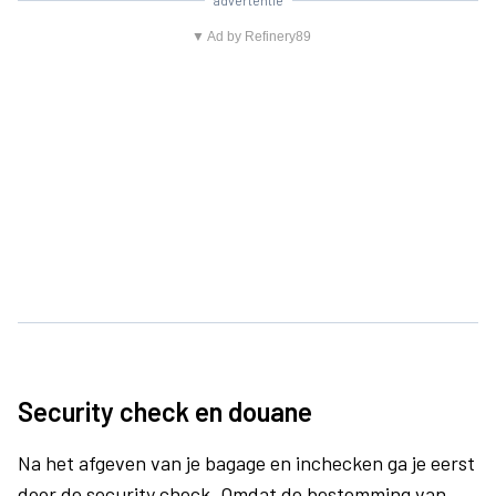
advertentie
▼ Ad by Refinery89
Security check en douane
Na het afgeven van je bagage en inchecken ga je eerst
door de security check. Omdat de bestemming van