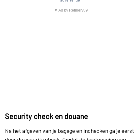
advertentie
▼ Ad by Refinery89
Security check en douane
Na het afgeven van je bagage en inchecken ga je eerst
door de security check. Omdat de bestemming van