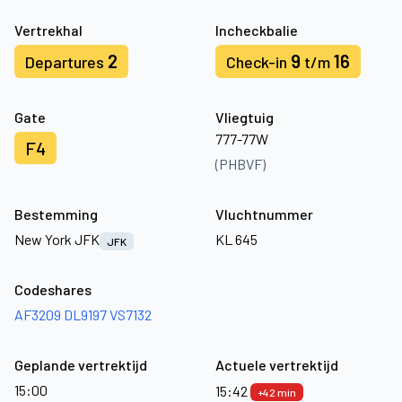
Vertrekhal
Incheckbalie
2
9
16
Departures
Check-in
t/m
Gate
Vliegtuig
777-77W
F4
(PHBVF)
Bestemming
Vluchtnummer
New York JFK
KL 645
JFK
Codeshares
AF3209
DL9197
VS7132
Geplande vertrektijd
Actuele vertrektijd
15:00
15:42
+42 min