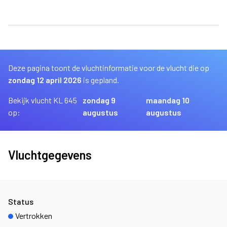
Deze pagina toont de vluchtinformatie voor de vlucht die op
zondag 12 april 2026
is gepland.
Bekijk vlucht KL 645
zondag 9
maandag 10
op:
augustus
augustus
Vluchtgegevens
Status
Vertrokken