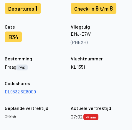
1
6
8
Departures
Check-in
t/m
Gate
Vliegtuig
EMJ-E7W
B34
(PHEXH)
Bestemming
Vluchtnummer
Praag
KL 1351
PRG
Codeshares
DL9532
6E8009
Geplande vertrektijd
Actuele vertrektijd
06:55
07:02
+7 min