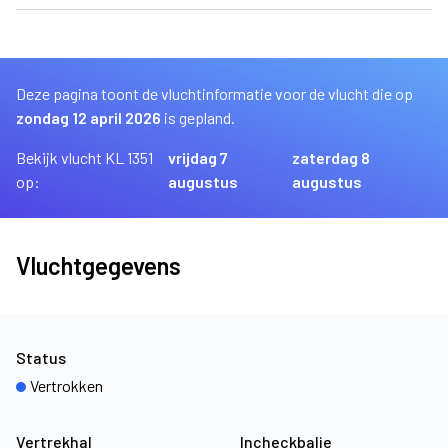
Deze pagina toont de vluchtinformatie voor de vlucht die op
zondag 12 april 2026
is gepland.
Bekijk vlucht KL 1351
vrijdag 7
zaterdag 8
op:
augustus
augustus
Vluchtgegevens
Status
Vertrokken
Vertrekhal
Incheckbalie