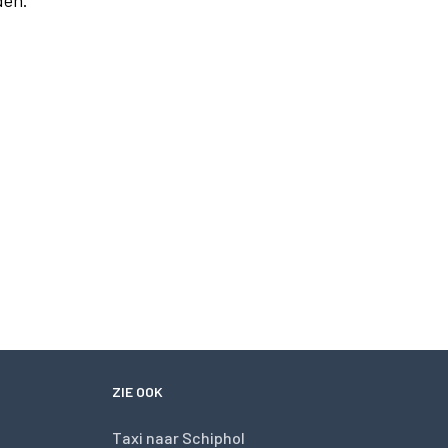
den.
ZIE OOK
Taxi naar Schiphol