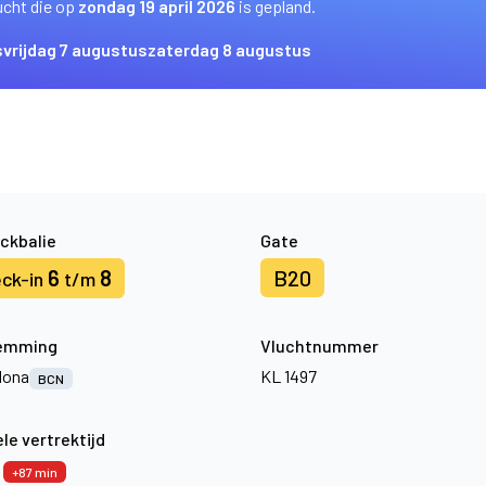
ucht die op
zondag 19 april 2026
is gepland.
s
vrijdag 7 augustus
zaterdag 8 augustus
ckbalie
Gate
6
8
B20
ck-in
t/m
emming
Vluchtnummer
lona
KL 1497
BCN
le vertrektijd
2
+87 min