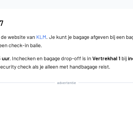
7
a de website van
KLM
. Je kunt je bagage afgeven bij een bag
een check-in balie.
 uur.
Inchecken en bagage drop-off is in
Vertrekhal 1
bij
in
curity check als je alleen met handbagage reist.
advertentie