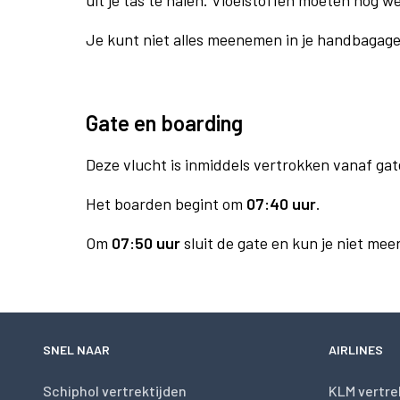
uit je tas te halen. Vloeistoffen moeten nog w
Je kunt niet alles meenemen in je handbagag
Gate en boarding
Deze vlucht is inmiddels vertrokken vanaf gat
Het boarden begint om
07:40 uur
.
Om
07:50 uur
sluit de gate en kun je niet mee
SNEL NAAR
AIRLINES
Schiphol vertrektijden
KLM vertre