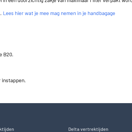
el in een doorzichtig zakje van maximaal 1 liter verpakt wor
e.
Lees hier wat je mee mag nemen in je handbagage
e B20.
r instappen.
ktijden
Delta vertrektijden