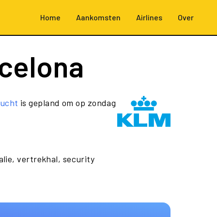
Home
Aankomsten
Airlines
Over
celona
lucht
is gepland om op zondag
lie, vertrekhal, security