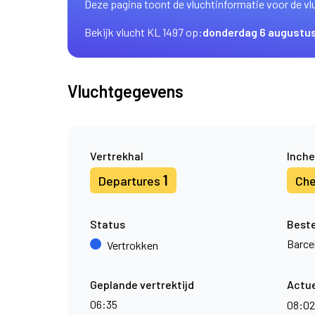
Deze pagina toont de vluchtinformatie voor de vl
Bekijk vlucht KL 1497 op:
donderdag 6 augustu
Vluchtgegevens
Vertrekhal
Inche
1
Departures
Che
Status
Best
Barce
Vertrokken
Geplande vertrektijd
Actue
06:35
08:0