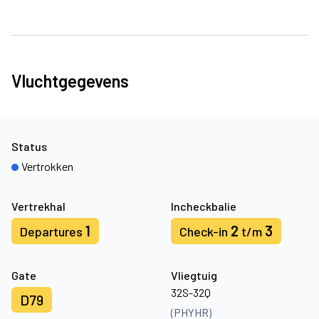
Vluchtgegevens
Status
Vertrokken
Vertrekhal
Incheckbalie
1
2
3
Departures
Check-in
t/m
Gate
Vliegtuig
32S-32Q
D79
(PHYHR)