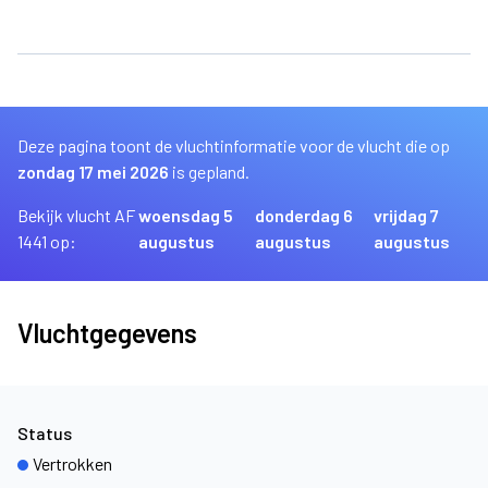
Deze pagina toont de vluchtinformatie voor de vlucht die op
zondag 17 mei 2026
is gepland.
Bekijk vlucht AF
woensdag 5
donderdag 6
vrijdag 7
1441 op:
augustus
augustus
augustus
Vluchtgegevens
Status
Vertrokken