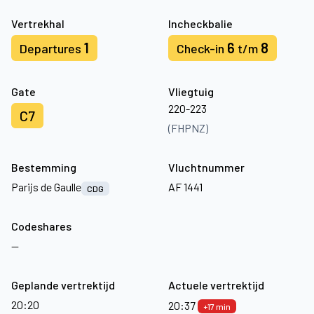
Vertrekhal
Incheckbalie
1
6
8
Departures
Check-in
t/m
Gate
Vliegtuig
220-223
C7
(FHPNZ)
Bestemming
Vluchtnummer
Parijs de Gaulle
AF 1441
CDG
Codeshares
—
Geplande vertrektijd
Actuele vertrektijd
20:20
20:37
+17 min