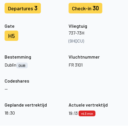
3
30
Departures
Check-in
Gate
Vliegtuig
737-73H
H5
(9HQCU)
Bestemming
Vluchtnummer
Dublin
FR 3101
DUB
Codeshares
—
Geplande vertrektijd
Actuele vertrektijd
18:30
19:13
+43 min