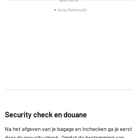
advertentie
▼ Ad by Refinery89
Security check en douane
Na het afgeven van je bagage en inchecken ga je eerst
door de security check. Omdat de bestemming van