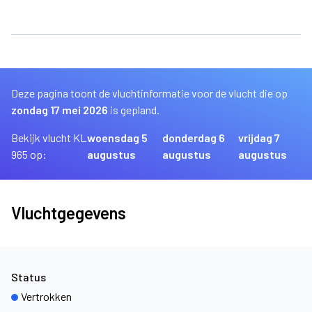
Deze pagina toont de vluchtinformatie voor de vlucht die op
zondag 17 mei 2026
is gepland.
Bekijk vlucht KL
woensdag 5
donderdag 6
vrijdag 7
965 op:
augustus
augustus
augustus
Vluchtgegevens
Status
Vertrokken