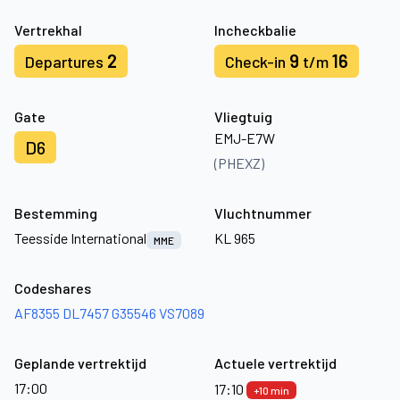
Vertrekhal
Incheckbalie
2
9
16
Departures
Check-in
t/m
Gate
Vliegtuig
EMJ-E7W
D6
(PHEXZ)
Bestemming
Vluchtnummer
Teesside International
KL 965
MME
Codeshares
AF8355
DL7457
G35546
VS7089
Geplande vertrektijd
Actuele vertrektijd
17:00
17:10
+10 min