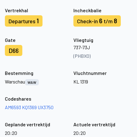
Vertrekhal
Incheckbalie
1
6
8
Departures
Check-in
t/m
Gate
Vliegtuig
737-73J
D66
(PHBXO)
Bestemming
Vluchtnummer
Warschau
KL 1319
WAW
Codeshares
AM6593
KQ1369
UX3750
Geplande vertrektijd
Actuele vertrektijd
20:20
20:20