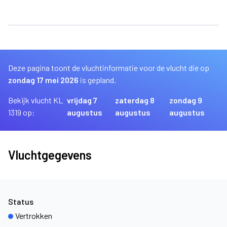
Deze pagina toont de vluchtinformatie voor de vlucht die op
zondag 17 mei 2026
is gepland.
Bekijk vlucht KL
vrijdag 7
zaterdag 8
zondag 9
1319 op:
augustus
augustus
augustus
Vluchtgegevens
Status
Vertrokken