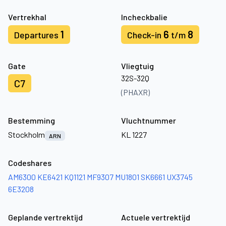
Vertrekhal
Incheckbalie
1
6
8
Departures
Check-in
t/m
Gate
Vliegtuig
32S-32Q
C7
(PHAXR)
Bestemming
Vluchtnummer
Stockholm
KL 1227
ARN
Codeshares
AM6300
KE6421
KQ1121
MF9307
MU1801
SK6661
UX3745
6E3208
Geplande vertrektijd
Actuele vertrektijd