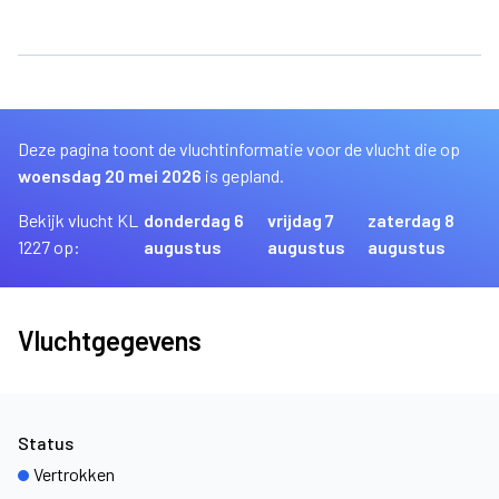
Deze pagina toont de vluchtinformatie voor de vlucht die op
woensdag 20 mei 2026
is gepland.
Bekijk vlucht KL
donderdag 6
vrijdag 7
zaterdag 8
1227 op:
augustus
augustus
augustus
Vluchtgegevens
Status
Vertrokken