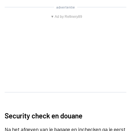
advertentie
▼ Ad by Refinery89
Security check en douane
Na het afgeven van je bagage en inchecken ga je eerst