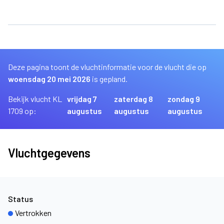
Deze pagina toont de vluchtinformatie voor de vlucht die op
woensdag 20 mei 2026
is gepland.
Bekijk vlucht KL
vrijdag 7
zaterdag 8
zondag 9
1709 op:
augustus
augustus
augustus
Vluchtgegevens
Status
Vertrokken