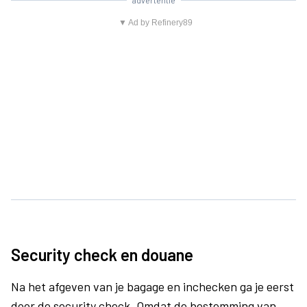
advertentie
▼ Ad by Refinery89
Security check en douane
Na het afgeven van je bagage en inchecken ga je eerst
door de security check. Omdat de bestemming van