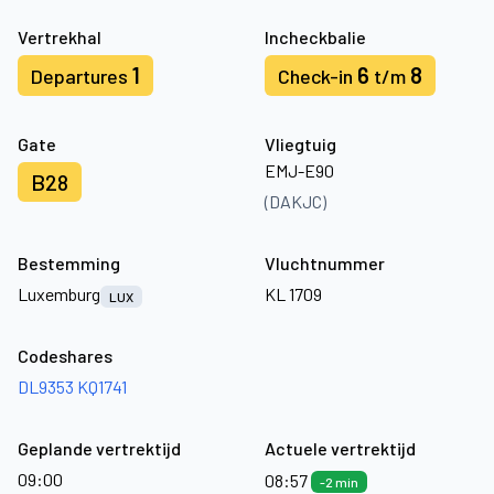
Vertrekhal
Incheckbalie
1
6
8
Departures
Check-in
t/m
Gate
Vliegtuig
EMJ-E90
B28
(DAKJC)
Bestemming
Vluchtnummer
Luxemburg
KL 1709
LUX
Codeshares
DL9353
KQ1741
Geplande vertrektijd
Actuele vertrektijd
09:00
08:57
-2 min