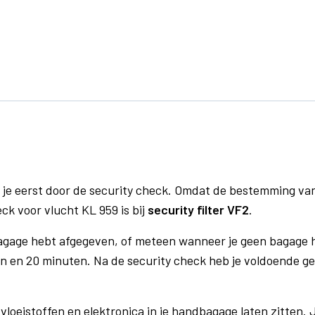
 je eerst door de security check. Omdat de bestemming va
eck voor vlucht KL 959 is bij
security filter VF2
.
bagage hebt afgegeven, of meteen wanneer je geen bagage h
n en 20 minuten. Na de security check heb je voldoende gel
vloeistoffen en elektronica in je handbagage laten zitten. J