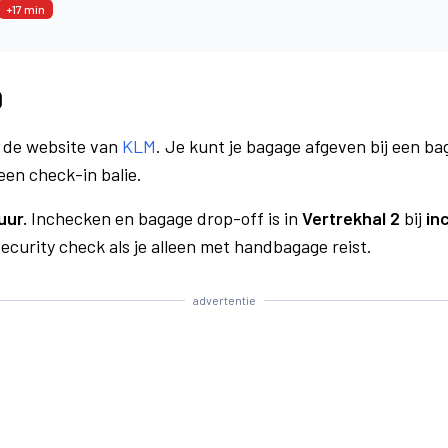
+17 min
9
a de website van
KLM
. Je kunt je bagage afgeven bij een bag
een check-in balie.
uur.
Inchecken en bagage drop-off is in
Vertrekhal 2
bij
in
curity check als je alleen met handbagage reist.
advertentie