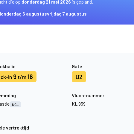
ucht die op
donderdag 21 mei 2026
is gepland.
donderdag 6 augustus
vrijdag 7 augustus
ckbalie
Gate
9
16
D2
ck-in
t/m
emming
Vluchtnummer
stle
KL 959
NCL
le vertrektijd