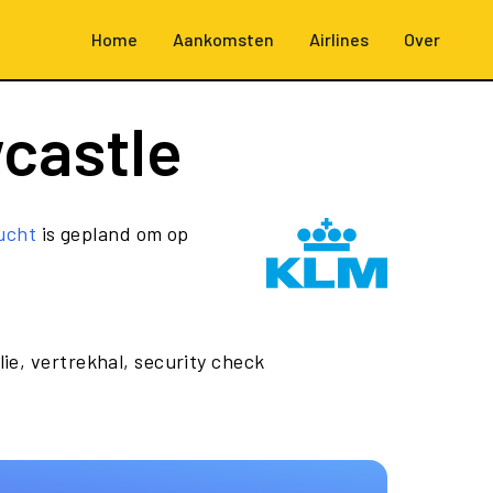
Home
Aankomsten
Airlines
Over
castle
ucht
is gepland om op
lie, vertrekhal, security check