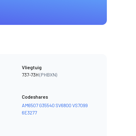
Vliegtuig
737-73H
(PHBXN)
Codeshares
AM6507
G35540
SV6800
VS7099
6E3277