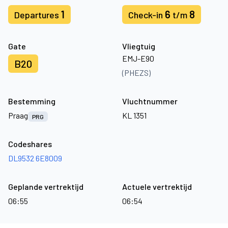
1
6
8
Departures
Check-in
t/m
Gate
Vliegtuig
EMJ-E90
B20
(PHEZS)
Bestemming
Vluchtnummer
Praag
KL 1351
PRG
Codeshares
DL9532
6E8009
Geplande vertrektijd
Actuele vertrektijd
06:55
06:54