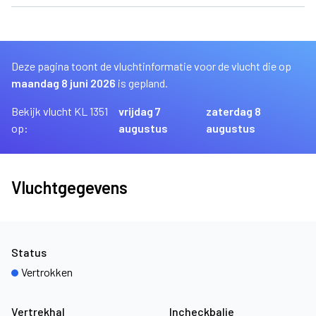
Deze pagina toont de vluchtinformatie voor de vlucht die op
maandag 8 juni 2026
is gepland.
Bekijk vlucht KL 1351
vrijdag 7
zaterdag 8
op:
augustus
augustus
Vluchtgegevens
Status
Vertrokken
Vertrekhal
Incheckbalie