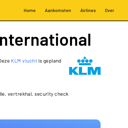
Home
Aankomsten
Airlines
Over
nternational
 Deze
KLM vlucht
is gepland
ie, vertrekhal, security check