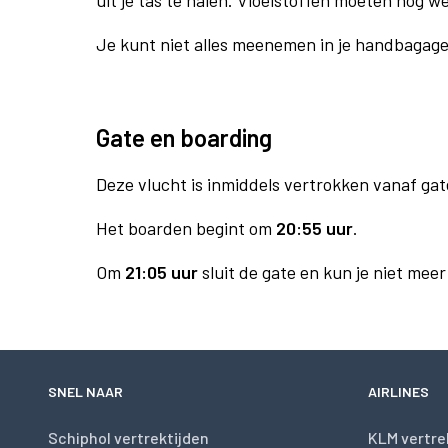
uit je tas te halen. Vloeistoffen moeten nog w
Je kunt niet alles meenemen in je handbagag
Gate en boarding
Deze vlucht is inmiddels vertrokken vanaf gat
Het boarden begint om
20:55 uur
.
Om
21:05 uur
sluit de gate en kun je niet mee
SNEL NAAR
AIRLINES
Schiphol vertrektijden
KLM vertre