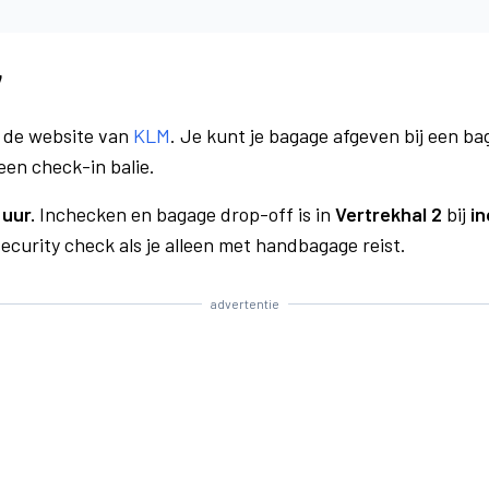
7
a de website van
KLM
. Je kunt je bagage afgeven bij een bag
een check-in balie.
uur.
Inchecken en bagage drop-off is in
Vertrekhal 2
bij
in
curity check als je alleen met handbagage reist.
advertentie