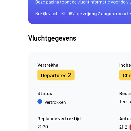
Deze pagina toont de vluchtinformatie voor de vl
Bekijk vlucht KL 967 op:
vrijdag 7 augustus
zate
Vluchtgegevens
Vertrekhal
Inche
2
Departures
Che
Status
Best
Teess
Vertrokken
Geplande vertrektijd
Actue
21:20
21:21