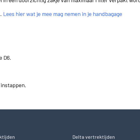
el in een doorzichtig zakje van maximaal 1 liter verpakt wor
e.
Lees hier wat je mee mag nemen in je handbagage
e D6.
r instappen.
ktijden
Delta vertrektijden