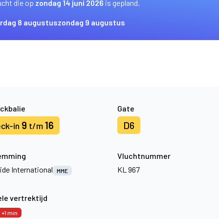
ucht die op
zondag 14 juni 2026
is gepland.
rdag 8 augustus
zondag 9 augustus
ckbalie
Gate
9
16
D6
ck-in
t/m
emming
Vluchtnummer
ide International
KL 967
MME
le vertrektijd
+1 min