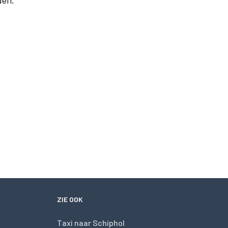
den.
ZIE OOK
Taxi naar Schiphol