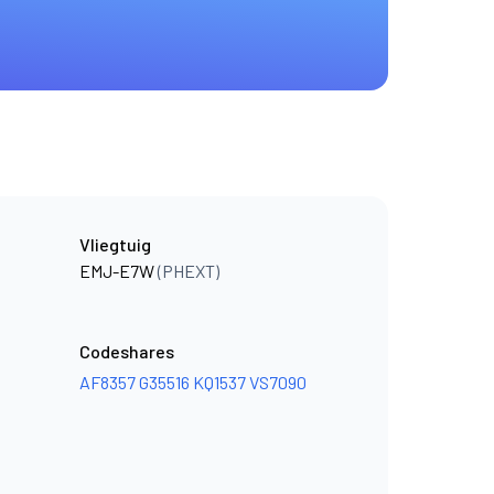
Vliegtuig
EMJ-E7W
(PHEXT)
Codeshares
AF8357
G35516
KQ1537
VS7090