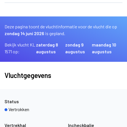
Deze pagina toont de vluchtinformatie voor de vlucht die op
zondag 14 juni 2026
is gepland.
Bekijk vlucht KL
zaterdag 8
zondag 9
maandag 10
1571 op:
augustus
augustus
augustus
Vluchtgegevens
Status
Vertrokken
Vertrekhal
Incheckbalie