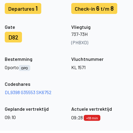
1
6
8
Departures
Check-in
t/m
Gate
Vliegtuig
737-73H
D82
(PHBXD)
Bestemming
Vluchtnummer
Oporto
KL 1571
OPO
Codeshares
DL9398
G35553
SK6752
Geplande vertrektijd
Actuele vertrektijd
09:10
09:28
+18 min