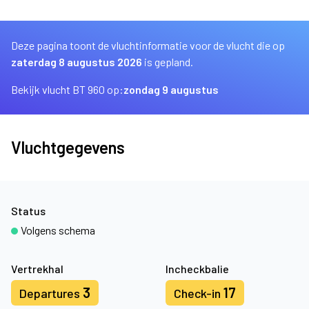
Deze pagina toont de vluchtinformatie voor de vlucht die op
zaterdag 8 augustus 2026
is gepland.
Bekijk vlucht BT 960 op:
zondag 9 augustus
Vluchtgegevens
Status
Volgens schema
Vertrekhal
Incheckbalie
3
17
Departures
Check-in