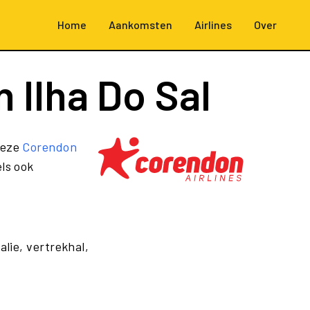
Home
Aankomsten
Airlines
Over
 Ilha Do Sal
Deze
Corendon
ls ook
alie, vertrekhal,