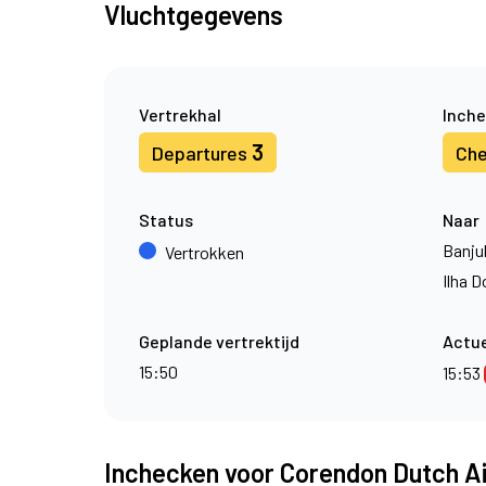
Vluchtgegevens
Vertrekhal
Inche
3
Departures
Che
Status
Naar
Banju
Vertrokken
Ilha D
Geplande vertrektijd
Actue
15:50
15:53
Inchecken voor Corendon Dutch Ai