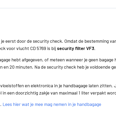
 je eerst door de security check. Omdat de bestemming va
eck voor vlucht CD 5769 is bij
security filter VF3
.
bagage hebt afgegeven, of meteen wanneer je geen bagage h
n en 20 minuten. Na de security check heb je voldoende gel
vloeistoffen en elektronica in je handbagage laten zitten. J
el in een doorzichtig zakje van maximaal 1 liter verpakt wor
e.
Lees hier wat je mee mag nemen in je handbagage