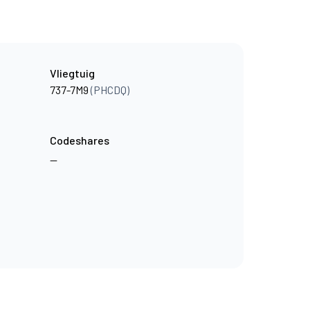
Vliegtuig
737-7M9
(PHCDQ)
Codeshares
—