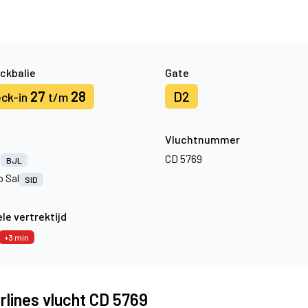
ckbalie
Gate
27
28
D2
ck-in
t/m
Vluchtnummer
l
CD 5769
BJL
o Sal
SID
le vertrektijd
+3 min
rlines vlucht CD 5769