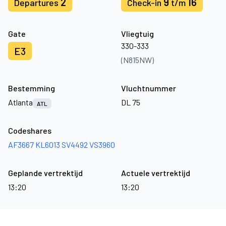
2
9
16
Departures
Check-in
t/m
Gate
Vliegtuig
330-333
E3
(N815NW)
Bestemming
Vluchtnummer
Atlanta
DL 75
ATL
Codeshares
AF3667
KL6013
SV4492
VS3960
Geplande vertrektijd
Actuele vertrektijd
13:20
13:20