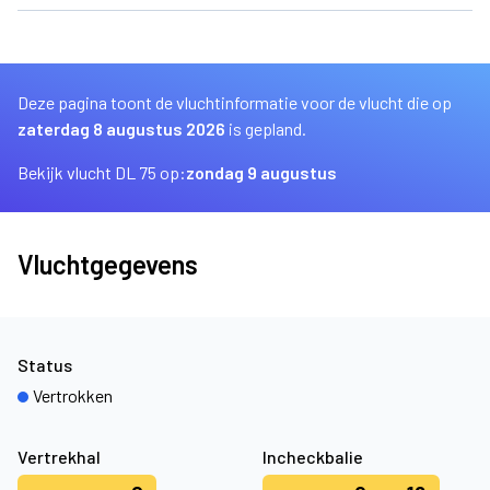
Deze pagina toont de vluchtinformatie voor de vlucht die op
zaterdag 8 augustus 2026
is gepland.
Bekijk vlucht DL 75 op:
zondag 9 augustus
Vluchtgegevens
Status
Vertrokken
Vertrekhal
Incheckbalie