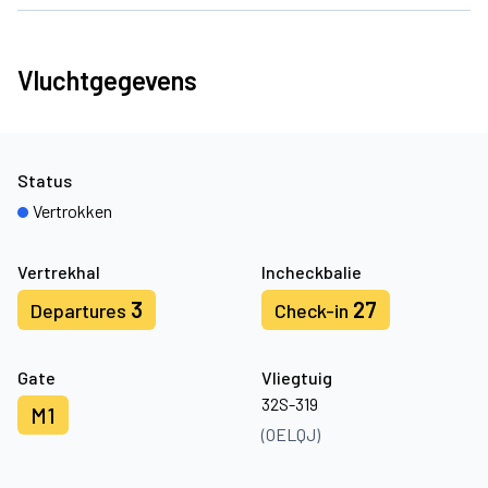
Vluchtgegevens
Status
Vertrokken
Vertrekhal
Incheckbalie
3
27
Departures
Check-in
Gate
Vliegtuig
32S-319
M1
(OELQJ)