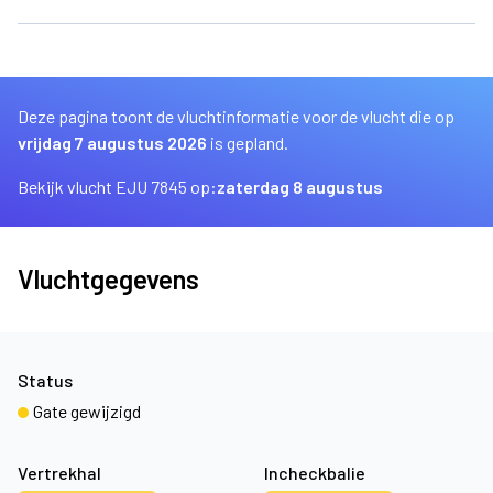
Deze pagina toont de vluchtinformatie voor de vlucht die op
vrijdag 7 augustus 2026
is gepland.
Bekijk vlucht EJU 7845 op:
zaterdag 8 augustus
Vluchtgegevens
Status
Gate gewijzigd
Vertrekhal
Incheckbalie