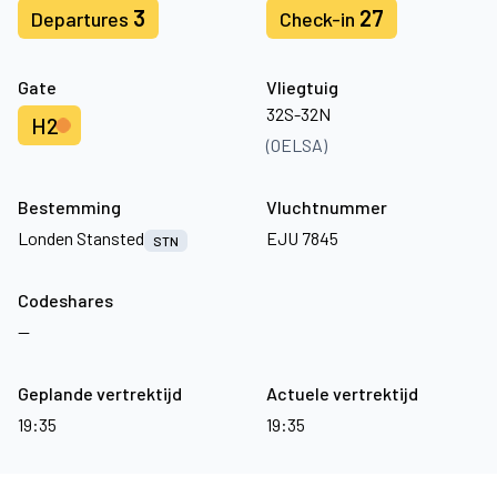
3
27
Departures
Check-in
Gate
Vliegtuig
32S-32N
H2
(OELSA)
Bestemming
Vluchtnummer
Londen Stansted
EJU 7845
STN
Codeshares
—
Geplande vertrektijd
Actuele vertrektijd
19:35
19:35