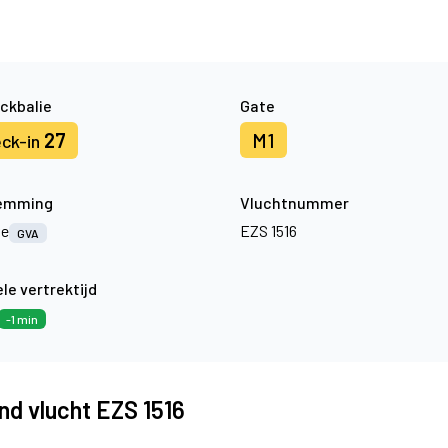
ckbalie
Gate
27
M1
ck-in
emming
Vluchtnummer
ve
EZS 1516
GVA
le vertrektijd
-1 min
nd vlucht EZS 1516