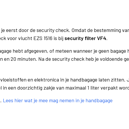
 je eerst door de security check. Omdat de bestemming va
ck voor vlucht EZS 1516 is bij
security filter VF4
.
bagage hebt afgegeven, of meteen wanneer je geen bagage h
n en 20 minuten. Na de security check heb je voldoende gel
vloeistoffen en elektronica in je handbagage laten zitten. J
el in een doorzichtig zakje van maximaal 1 liter verpakt wor
e.
Lees hier wat je mee mag nemen in je handbagage