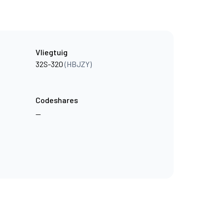
Vliegtuig
32S-320
(HBJZY)
Codeshares
—