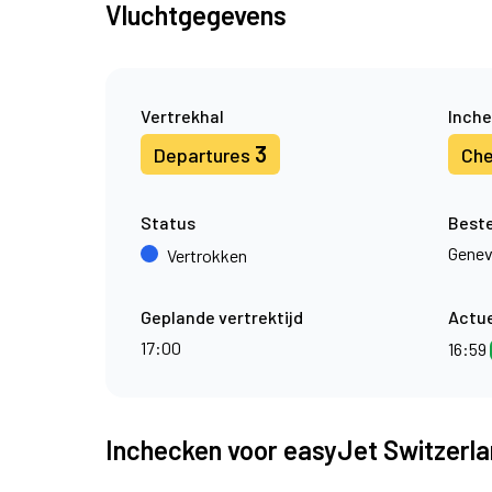
Vluchtgegevens
Vertrekhal
Inche
3
Departures
Che
Status
Best
Gene
Vertrokken
Geplande vertrektijd
Actue
17:00
16:59
Inchecken voor easyJet Switzerla