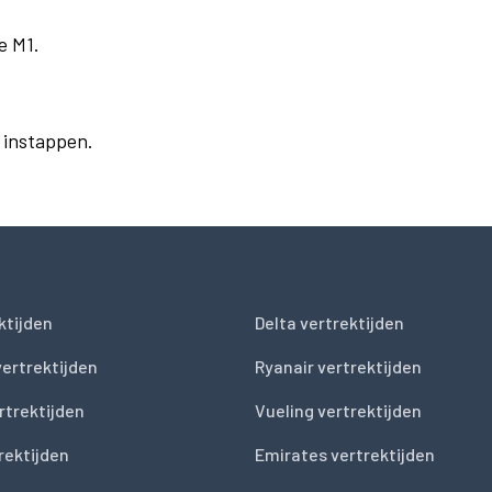
e M1.
r instappen.
ktijden
Delta vertrektijden
vertrektijden
Ryanair vertrektijden
rtrektijden
Vueling vertrektijden
trektijden
Emirates vertrektijden