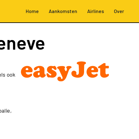
Home
Aankomsten
Airlines
Over
eneve
ls ook
alie,