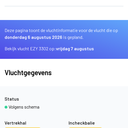
Deze pagina toont de vluchtinformatie voor de vlucht die op
donderdag 6 augustus 2026
is gepland.
Bekijk vlucht EZY 3302 op:
vrijdag 7 augustus
Vluchtgegevens
Status
Volgens schema
Vertrekhal
Incheckbalie