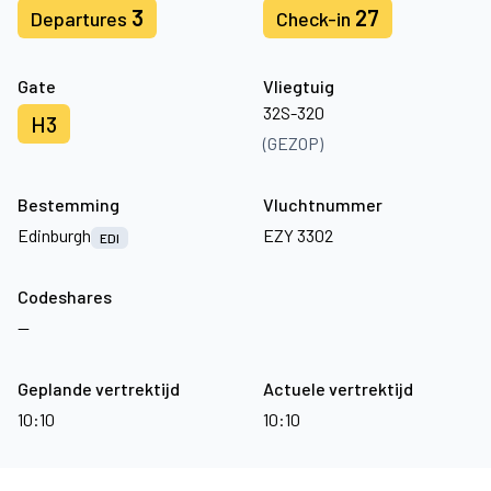
3
27
Departures
Check-in
Gate
Vliegtuig
32S-320
H3
(GEZOP)
Bestemming
Vluchtnummer
Edinburgh
EZY 3302
EDI
Codeshares
—
Geplande vertrektijd
Actuele vertrektijd
10:10
10:10