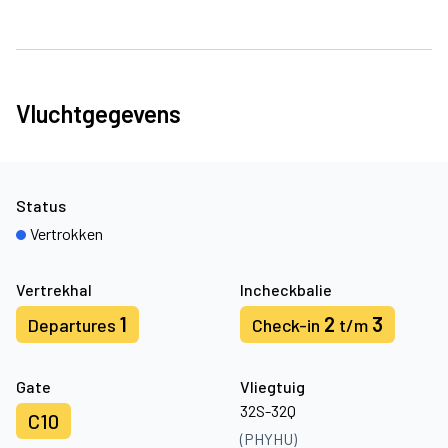
Vluchtgegevens
Status
Vertrokken
Vertrekhal
Incheckbalie
1
2
3
Departures
Check-in
t/m
Gate
Vliegtuig
32S-32Q
C10
(PHYHU)