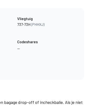
Vliegtuig
737-73H
(PHHXJ)
Codeshares
—
en bagage drop-off of incheckbalie. Als je niet