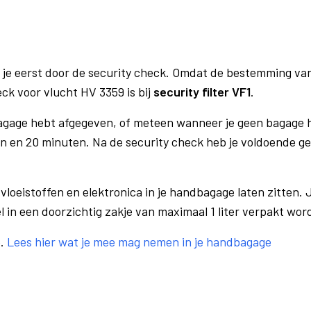
 je eerst door de security check. Omdat de bestemming va
eck voor vlucht HV 3359 is bij
security filter VF1
.
bagage hebt afgegeven, of meteen wanneer je geen bagage h
n en 20 minuten. Na de security check heb je voldoende gel
vloeistoffen en elektronica in je handbagage laten zitten. J
el in een doorzichtig zakje van maximaal 1 liter verpakt wor
e.
Lees hier wat je mee mag nemen in je handbagage