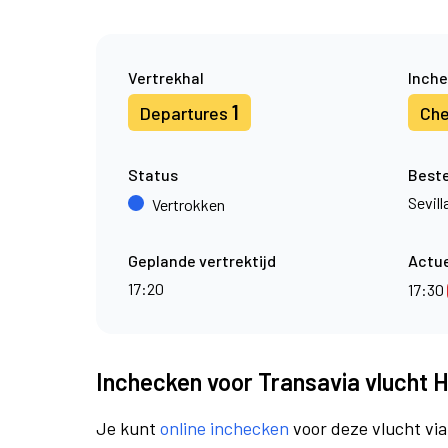
Vertrekhal
Inche
1
Departures
Che
Status
Best
Sevill
Vertrokken
Geplande vertrektijd
Actue
17:20
17:30
Inchecken voor Transavia vlucht 
Je kunt
online inchecken
voor deze vlucht vi