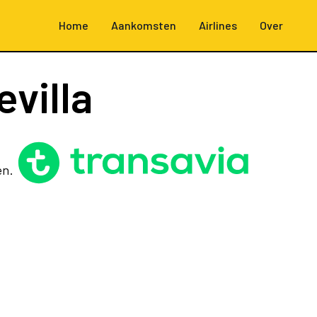
Home
Aankomsten
Airlines
Over
villa
a
en.