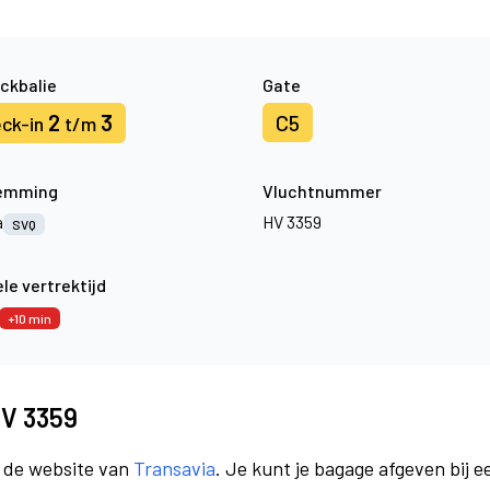
ckbalie
Gate
2
3
C5
ck-in
t/m
emming
Vluchtnummer
a
HV 3359
SVQ
le vertrektijd
+10 min
HV 3359
a de website van
Transavia
. Je kunt je bagage afgeven bij e