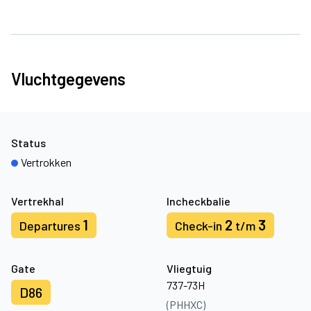
Vluchtgegevens
Status
Vertrokken
Vertrekhal
Incheckbalie
1
2
3
Departures
Check-in
t/m
Gate
Vliegtuig
737-73H
D86
(PHHXC)