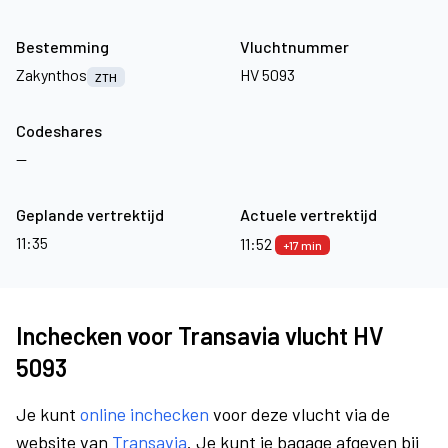
Bestemming
Vluchtnummer
Zakynthos
HV 5093
ZTH
Codeshares
—
Geplande vertrektijd
Actuele vertrektijd
11:35
11:52
+17 min
Inchecken voor Transavia vlucht HV
5093
Je kunt
online inchecken
voor deze vlucht via de
website van
Transavia
. Je kunt je bagage afgeven bij