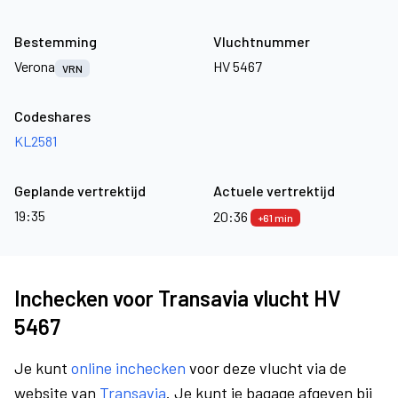
Bestemming
Vluchtnummer
Verona
HV 5467
VRN
Codeshares
KL2581
Geplande vertrektijd
Actuele vertrektijd
19:35
20:36
+61 min
Inchecken voor Transavia vlucht HV
5467
Je kunt
online inchecken
voor deze vlucht via de
website van
Transavia
. Je kunt je bagage afgeven bij