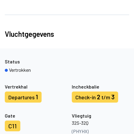
Vluchtgegevens
Status
Vertrokken
Vertrekhal
Incheckbalie
1
2
3
Departures
Check-in
t/m
Gate
Vliegtuig
32S-32Q
C11
(PHYHX)