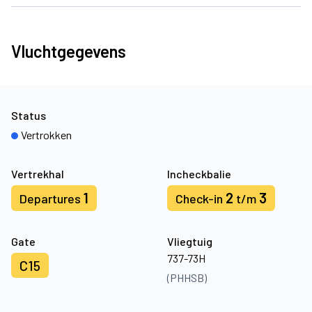
Vluchtgegevens
Status
Vertrokken
Vertrekhal
Incheckbalie
1
2
3
Departures
Check-in
t/m
Gate
Vliegtuig
737-73H
C15
(PHHSB)