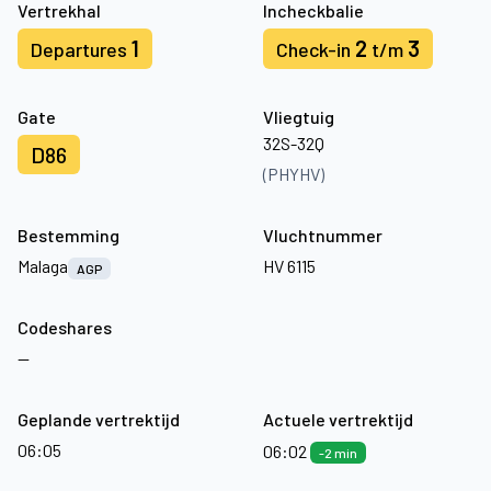
Vertrekhal
Incheckbalie
1
2
3
Departures
Check-in
t/m
Gate
Vliegtuig
32S-32Q
D86
(PHYHV)
Bestemming
Vluchtnummer
Malaga
HV 6115
AGP
Codeshares
—
Geplande vertrektijd
Actuele vertrektijd
06:05
06:02
-2 min