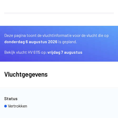
Deze pagina toont de vluchtinformatie voor de vlucht die op
donderdag 6 augustus 2026
is gepland.
Bekijk vlucht HV 6115 op:
vrijdag 7 augustus
Vluchtgegevens
Status
Vertrokken