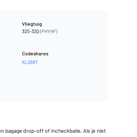
Vliegtuig
32S-32Q
(PHYHF)
Codeshares
KL2697
en bagage drop-off of incheckbalie. Als je niet