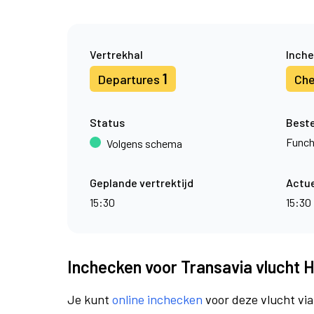
Vertrekhal
Inche
1
Departures
Che
Status
Best
Funch
Volgens schema
Geplande vertrektijd
Actue
15:30
15:30
Inchecken voor Transavia vlucht 
Je kunt
online inchecken
voor deze vlucht vi