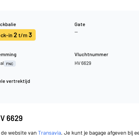
ckbalie
Gate
—
2
3
ck-in
t/m
emming
Vluchtnummer
al
HV 6629
FNC
le vertrektijd
HV 6629
a de website van
Transavia
. Je kunt je bagage afgeven bij e