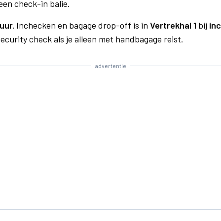
een check-in balie.
uur.
Inchecken en bagage drop-off is in
Vertrekhal 1
bij
in
curity check als je alleen met handbagage reist.
advertentie