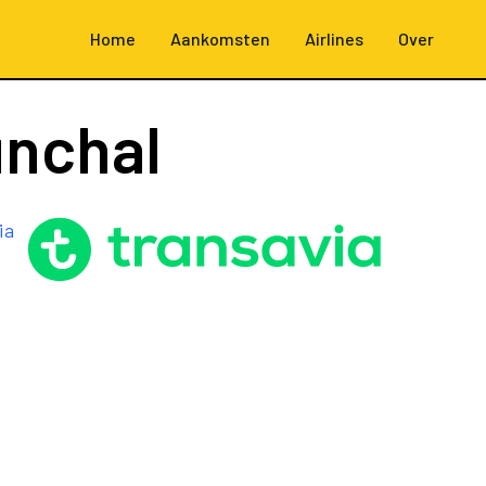
Home
Aankomsten
Airlines
Over
unchal
ia